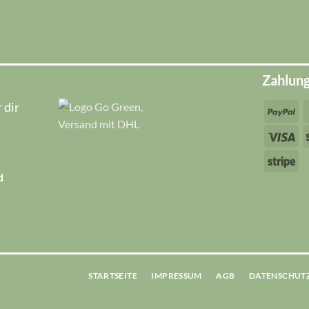
Zahlun
 dir
Pa
Vi
Str
d
STARTSEITE
IMPRESSUM
AGB
DATENSCHUT