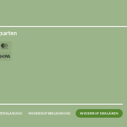
gsarten
yPal
MasterCard
sa
Sepa
ipe
ZERKLÄRUNG
WIDERRUFSBELEHRUNG
WIDERRUF ERKLÄREN