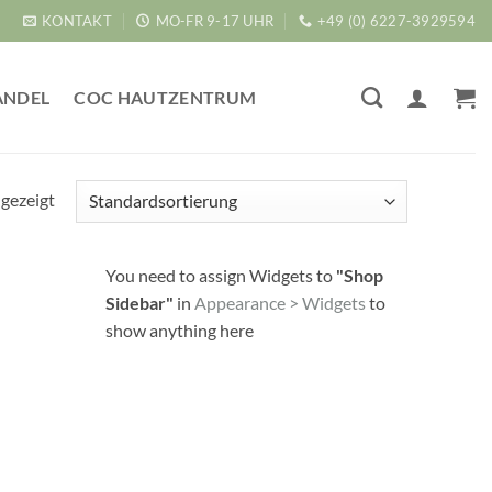
KONTAKT
MO-FR 9-17 UHR
+49 (0) 6227-3929594
ANDEL
COC HAUTZENTRUM
ngezeigt
You need to assign Widgets to
"Shop
Sidebar"
in
Appearance > Widgets
to
show anything here