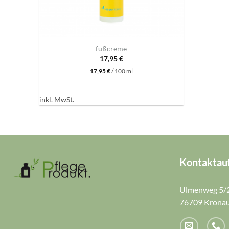
+
fußcreme
17,95
€
17,95
€
/
100
ml
inkl. MwSt.
Kontaktau
Ulmenweg 5/
76709 Krona