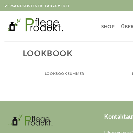
Zum
VERSANDKOSTENFREI AB 60 € (DE)
Inhalt
springen
SHOP
ÜBER
LOOKBOOK
LOOKBOOK SUMMER
Kontaktau
Ulmenweg 5/