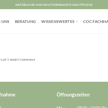
NATÜRLICHE UND HAUTVERWANDTE HAUTPFLEGE
 UNS
BERATUNG
WISSENSWERTES
COC FACHH
FLAT T-SHIRT COMPANY
fnahme
Öffnungszeiten
2
Mo. -
09:00 - 12:00 Uhr