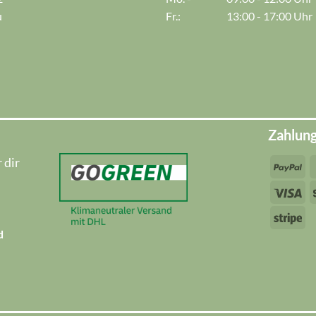
u
Fr.:
13:00 - 17:00 Uhr
Zahlun
 dir
Pa
Vi
Str
d