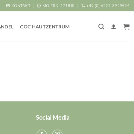
KONTAKT
MO-FR 9-17 UHR
+49 (0) 6227-3929594
ANDEL
COC HAUTZENTRUM
Social Media