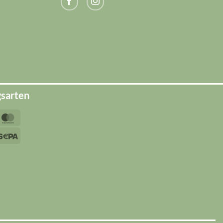
gsarten
yPal
MasterCard
sa
Sepa
ipe