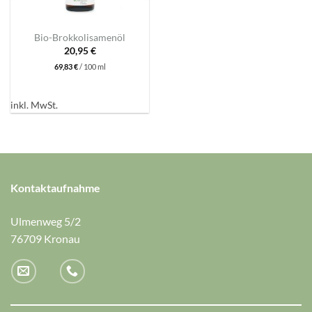
Bio-Brokkolisamenöl
20,95
€
69,83
€
/
100
ml
inkl. MwSt.
Kontaktaufnahme
Ulmenweg 5/2
76709 Kronau