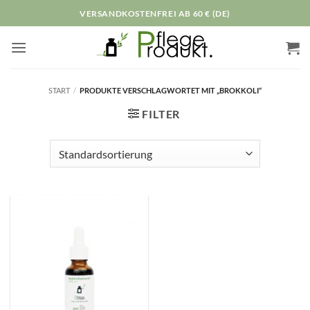
Zum
VERSANDKOSTENFREI AB 60 € (DE)
Inhalt
springen
START
/
PRODUKTE VERSCHLAGWORTET MIT „BROKKOLI“
FILTER