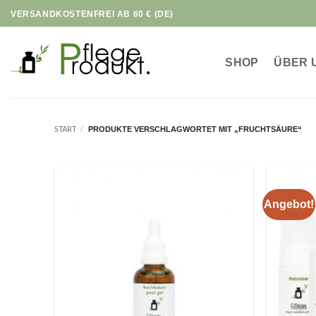
Zum
VERSANDKOSTENFREI AB 60 € (DE)
Inhalt
springen
SHOP
ÜBER 
START
/
PRODUKTE VERSCHLAGWORTET MIT „FRUCHTSÄURE“
Angebot!