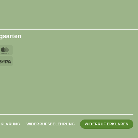
gsarten
yPal
MasterCard
sa
Sepa
ipe
RKLÄRUNG
WIDERRUFSBELEHRUNG
WIDERRUF ERKLÄREN