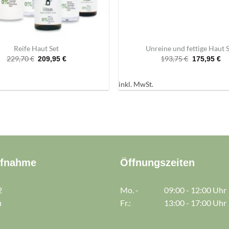
+
Reife Haut Set
Unreine und fettige Haut 
Ursprünglicher
Aktueller
Ursprüngli
Ak
229,70
€
193,75
€
209,95
€
175,95
€
Preis
Preis
Preis
Pr
war:
ist:
war:
ist
229,70 €
209,95 €.
193,75 €
17
inkl. MwSt.
ufnahme
Öffnungszeiten
2
Mo. -
09:00 - 12:00 Uhr
u
Fr.:
13:00 - 17:00 Uhr