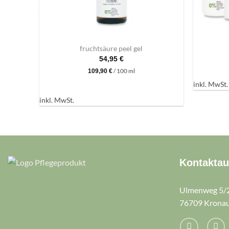
+
+
fruchtsäure peel gel
54,95
€
/
100
ml
109,90
€
inkl. MwSt.
inkl. MwSt.
Kontakta
Ulmenweg 5/
76709 Krona