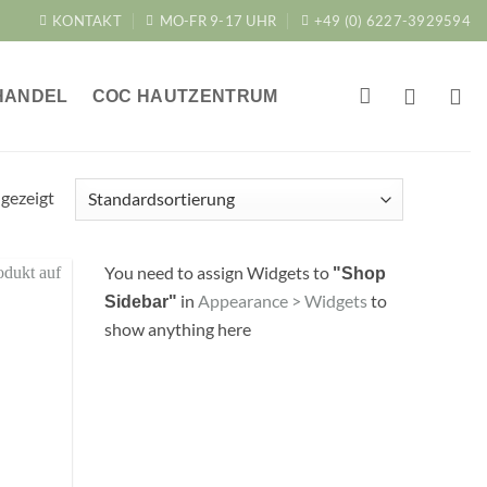
KONTAKT
MO-FR 9-17 UHR
+49 (0) 6227-3929594
HANDEL
COC HAUTZENTRUM
ngezeigt
You need to assign Widgets to
"Shop
in
Appearance > Widgets
to
Sidebar"
show anything here