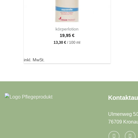
+
körperlotion
19,95
€
13,30
€
/
100
ml
inkl. MwSt.
Kontakta
Ulmenweg 5/
76709 Krona