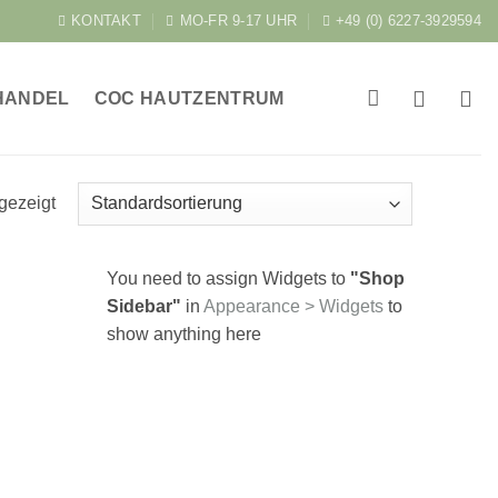
KONTAKT
MO-FR 9-17 UHR
+49 (0) 6227-3929594
HANDEL
COC HAUTZENTRUM
gezeigt
You need to assign Widgets to
"Shop
Sidebar"
in
Appearance > Widgets
to
show anything here