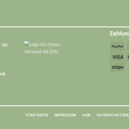
Zahlun
 dir
Pa
Vi
St
and
STARTSEITE
IMPRESSUM
AGB
DATENSCHUTZE