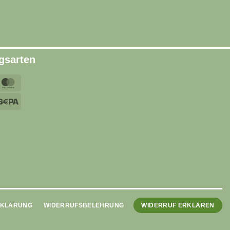
gsarten
yPal
MasterCard
sa
Sepa
ripe
RKLÄRUNG
WIDERRUFSBELEHRUNG
WIDERRUF ERKLÄREN