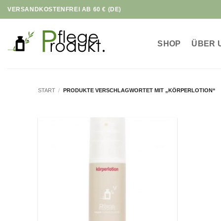
Zum
VERSANDKOSTENFREI AB 60 € (DE)
Inhalt
springen
SHOP
ÜBER 
START
/
PRODUKTE VERSCHLAGWORTET MIT „KÖRPERLOTION“