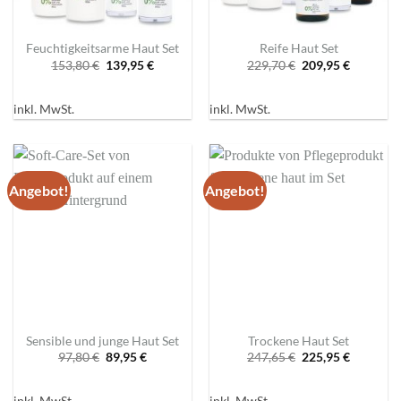
Feuchtigkeitsarme Haut Set
Reife Haut Set
Ursprünglicher
Aktueller
Ursprünglicher
Aktuelle
153,80
€
139,95
€
229,70
€
209,95
€
Preis
Preis
Preis
Preis
war:
ist:
war:
ist:
153,80 €
139,95 €.
229,70 €
209,95 €.
inkl. MwSt.
inkl. MwSt.
Angebot!
Angebot!
Sensible und junge Haut Set
Trockene Haut Set
Ursprünglicher
Aktueller
Ursprünglicher
Aktuelle
97,80
€
89,95
€
247,65
€
225,95
€
Preis
Preis
Preis
Preis
war:
ist:
war:
ist:
97,80 €
89,95 €.
247,65 €
225,95 €.
inkl. MwSt.
inkl. MwSt.