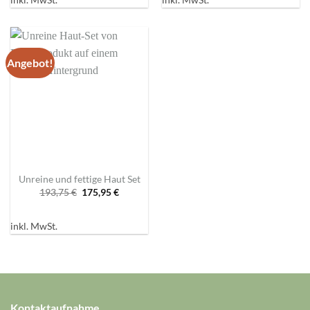
Angebot!
Unreine und fettige Haut Set
Ursprünglicher
Aktueller
193,75
€
175,95
€
Preis
Preis
war:
ist:
193,75 €
175,95 €.
inkl. MwSt.
Kontaktaufnahme