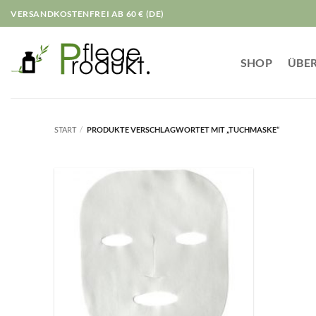
Zum
VERSANDKOSTENFREI AB 60 € (DE)
Inhalt
springen
SHOP
ÜBER
START
/
PRODUKTE VERSCHLAGWORTET MIT „TUCHMASKE“