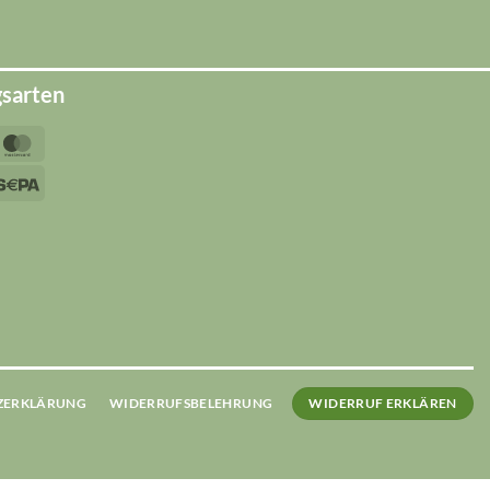
gsarten
yPal
MasterCard
sa
Sepa
ipe
ZERKLÄRUNG
WIDERRUFSBELEHRUNG
WIDERRUF ERKLÄREN