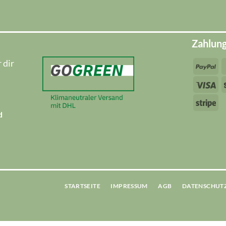
Zahlun
 dir
Pa
Vi
Str
d
STARTSEITE
IMPRESSUM
AGB
DATENSCHUT