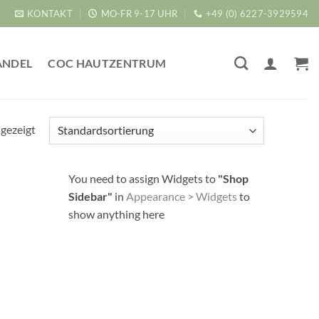
KONTAKT
MO-FR 9-17 UHR
+49 (0) 6227-3929594
ANDEL
COC HAUTZENTRUM
ngezeigt
You need to assign Widgets to
"Shop
Sidebar"
in
Appearance > Widgets
to
show anything here