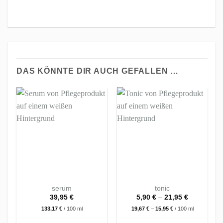
DAS KÖNNTE DIR AUCH GEFALLEN …
A
serum
tonic
39,95
€
5,90
€
–
21,95
€
133,17
€
/
100
ml
19,67
€
–
15,95
€
/
100
ml