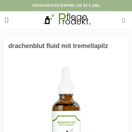
Zum
VERSANDKOSTENFREI AB 60 € (DE)
Inhalt
springen
drachenblut fluid mit tremellapilz