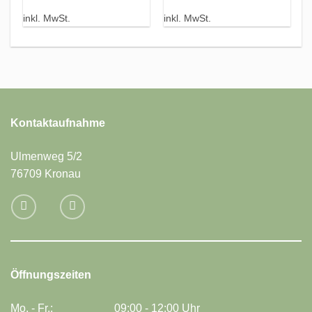
i
inkl. MwSt.
inkl. MwSt.
Kontaktaufnahme
Ulmenweg 5/2
76709 Kronau
Öffnungszeiten
Mo. - Fr.:
09:00 - 12:00 Uhr