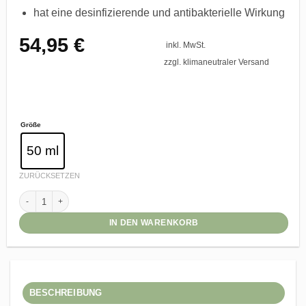
hat eine desinfizierende und antibakterielle Wirkung
54,95
€
inkl. MwSt.
zzgl. klimaneutraler Versand
Größe
50 ml
ZURÜCKSETZEN
drachenblut fluid mit tremellapilz Menge
IN DEN WARENKORB
BESCHREIBUNG